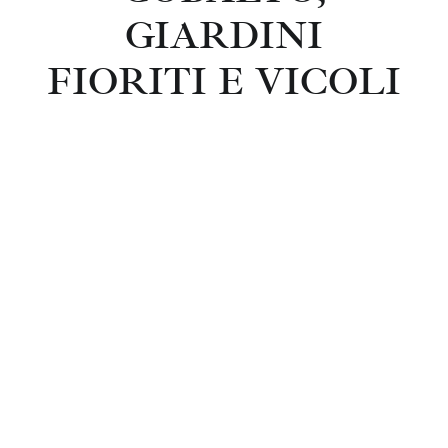
GIARDINI
FIORITI E VICOLI
LASTRICATI IN
PIETRA,
SCOPRIRE LA
LISBONA DI
CHARME
Elegante, piena di storia e fascino, Lisbona
incanta con l’allure senza tempo, una filata di
palazzetti colorati da azulejos blu cobalto, giardini
fioriti e vicoli lastricati in pietra. Una volta visitati i