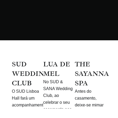
SUD
LUA DE
THE
WEDDING
MEL
SAYANNA
CLUB
SPA
No SUD &
SANA Wedding
O SUD Lisboa
Antes do
Club, ao
Hall fará um
casamento,
celebrar o seu
acompanhamento
deixe-se mimar
casamento nos
personalizado e
pelo SAYANNA
nossos espaços