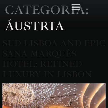
CATEGORIA:
ÁUSTRIA
SUD LISBOA AND EPIC
SANA MARQUÊS
HOTEL: REFINED
LUXURY IN LISBON