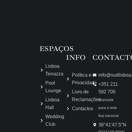
ESPAÇOS
INFO
CONTACT
Lisboa
Terrazza
Política e
info@sudlisboa
Privacidade
Pool
+351 211
Lounge
Livro de
592 700
Reclamações
Lisboa
chamada
Hall
para a rede
Contactos
fixa nacional
Wedding
Club
38°41’47.5″N