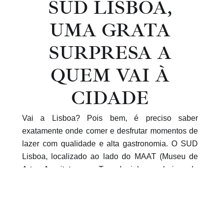
SUD LISBOA,
UMA GRATA
SURPRESA A
QUEM VAI À
CIDADE
Vai a Lisboa? Pois bem, é preciso saber
exatamente onde comer e desfrutar momentos de
lazer com qualidade e alta gastronomia. O SUD
Lisboa, localizado ao lado do MAAT (Museu de
Arte, Arquitetura e Tecnologia), no bairro de
Belém, é uma das opções de mais bom gosto da
cidade, que não para de receber turistas e tem um
clima agradável, tanto no verão como no inverno.